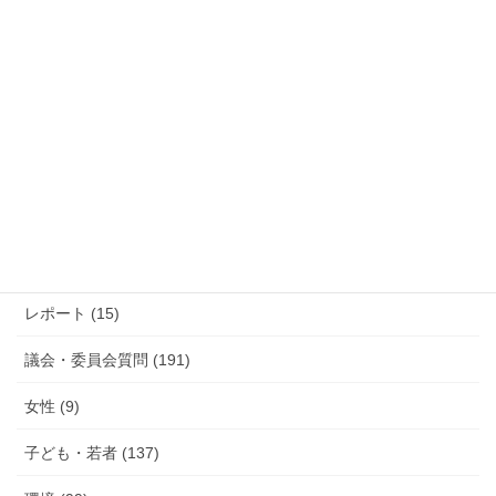
過去の活動報告
過
去
の
活
カテゴリー
動
報
防災 (12)
告
活動報告 (285)
レポート (15)
議会・委員会質問 (191)
女性 (9)
子ども・若者 (137)