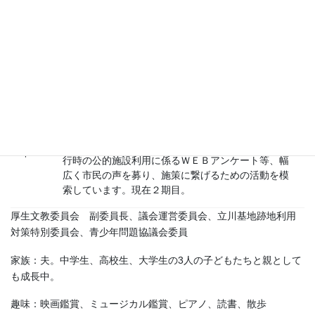
2017
年
放射能測定要望書・署名活動・学習会。
食育、子どもとメディアに係る講演等を企画。
昭島市 市議会議員
子ども含めた利用者の声を聞きながらの公園インフ
ラ調査、新型コロナウイルス感染症流行に伴う休校
2019
後のWEBアンケート、新型コロナウイルス感染症流
年～
行時の公的施設利用に係るＷＥＢアンケート等、幅
広く市民の声を募り、施策に繋げるための活動を模
索しています。現在２期目。
厚生文教委員会 副委員長、議会運営委員会、立川基地跡地利用
対策特別委員会、青少年問題協議会委員
家族：夫。中学生、高校生、大学生の3人の子どもたちと親として
も成長中。
趣味：映画鑑賞、ミュージカル鑑賞、ピアノ、読書、散歩