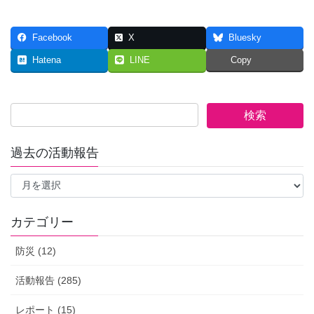
Facebook
X
Bluesky
Hatena
LINE
Copy
過去の活動報告
過
去
の
活
カテゴリー
動
報
防災 (12)
告
活動報告 (285)
レポート (15)