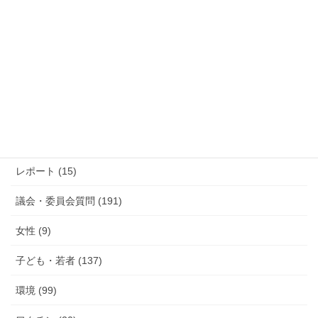
過去の活動報告
過
去
の
活
カテゴリー
動
報
防災 (12)
告
活動報告 (285)
レポート (15)
議会・委員会質問 (191)
女性 (9)
子ども・若者 (137)
環境 (99)