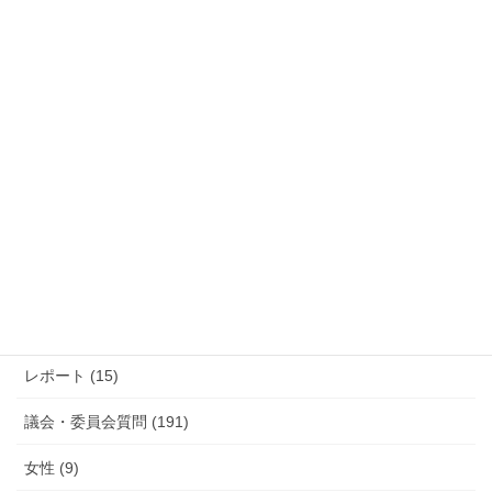
過去の活動報告
過
去
の
活
カテゴリー
動
報
防災 (12)
告
活動報告 (285)
レポート (15)
議会・委員会質問 (191)
女性 (9)