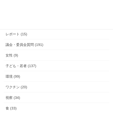
活
カテゴリー
動
報
防災 (12)
告
活動報告 (285)
レポート (15)
議会・委員会質問 (191)
女性 (9)
子ども・若者 (137)
環境 (99)
ワクチン (20)
視察 (34)
食 (33)