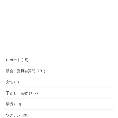
過去の活動報告
過
去
の
活
カテゴリー
動
報
防災 (12)
告
活動報告 (285)
レポート (15)
議会・委員会質問 (191)
女性 (9)
子ども・若者 (137)
環境 (99)
ワクチン (20)