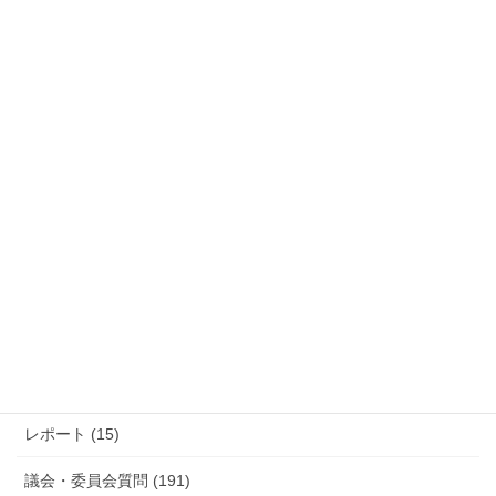
過去の活動報告
過
去
の
活
カテゴリー
動
報
防災 (12)
告
活動報告 (285)
レポート (15)
議会・委員会質問 (191)