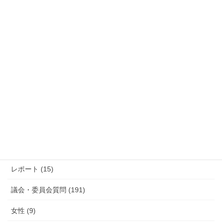
過去の活動報告
過
去
の
活
カテゴリー
動
報
防災 (12)
告
活動報告 (285)
レポート (15)
議会・委員会質問 (191)
女性 (9)