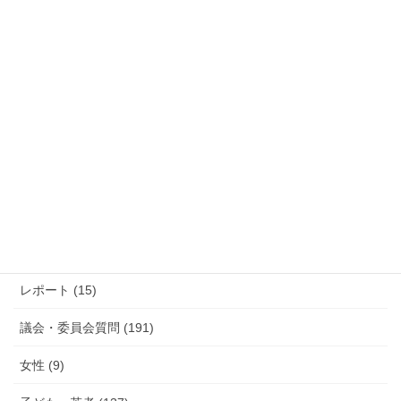
過去の活動報告
過
去
の
活
カテゴリー
動
報
防災 (12)
告
活動報告 (285)
レポート (15)
議会・委員会質問 (191)
女性 (9)