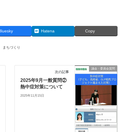
Bluesky
Hatena
Copy
、
まちづくり
議会・委員会質問
次の記事
2025年9月一般質問②
熱中症対策について
2025年11月15日