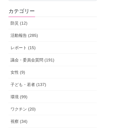
の
カテゴリー
活
動
防災 (12)
報
告
活動報告 (285)
レポート (15)
議会・委員会質問 (191)
女性 (9)
子ども・若者 (137)
環境 (99)
ワクチン (20)
視察 (34)