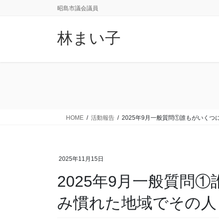
コ
ナ
昭島市議会議員
ン
ビ
テ
ゲ
林まい子
ン
ー
ツ
シ
に
ョ
移
ン
動
に
移
動
HOME
活動報告
2025年9月一般質問①誰もがいく
2025年11月15日
2025年9月一般質問
み慣れた地域でその人