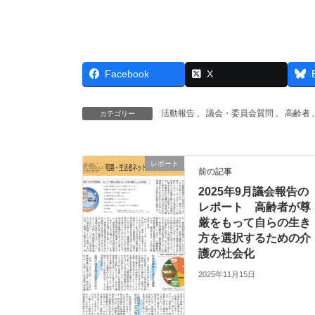
Facebook
X
活動報告
、
議会・委員会質問
、
高齢者
カテゴリー
レポート
前の記事
2025年9月議会報告の
レポート 高齢者が尊
厳をもって自らの生き
方を選択するための介
護の社会化
2025年11月15日