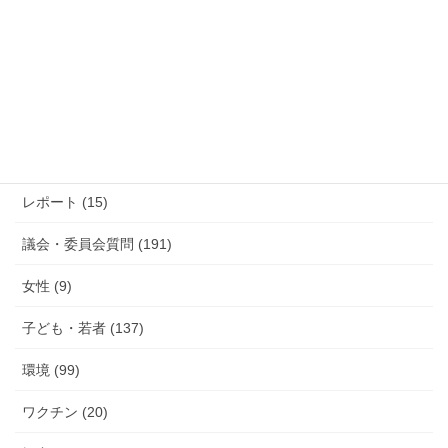
過
去
の
活
カテゴリー
動
報
防災 (12)
告
活動報告 (285)
レポート (15)
議会・委員会質問 (191)
女性 (9)
子ども・若者 (137)
環境 (99)
ワクチン (20)