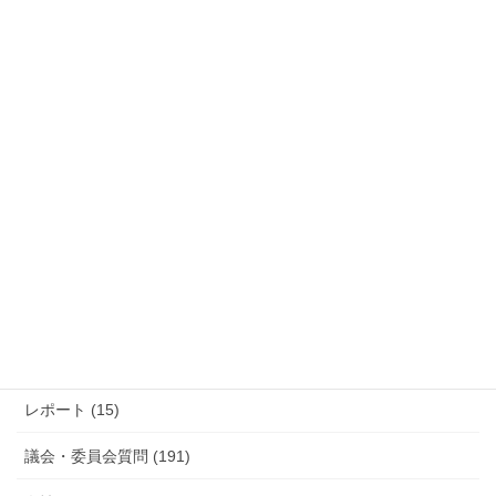
過去の活動報告
過
去
の
活
カテゴリー
動
報
防災 (12)
告
活動報告 (285)
レポート (15)
議会・委員会質問 (191)