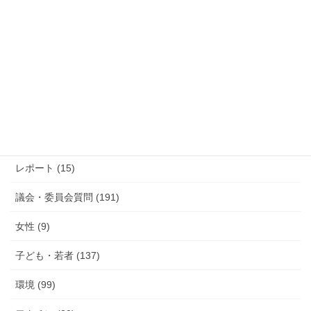
過去の活動報告
過
去
の
活
カテゴリー
動
報
防災 (12)
告
活動報告 (285)
レポート (15)
議会・委員会質問 (191)
女性 (9)
子ども・若者 (137)
環境 (99)